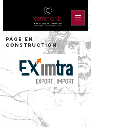
PAGE EN
CONSTRUCTION
© 2020 par C.O.M Mentis
COM Mentis
Tour Armoise
Rue du 1er bataillon de
choc